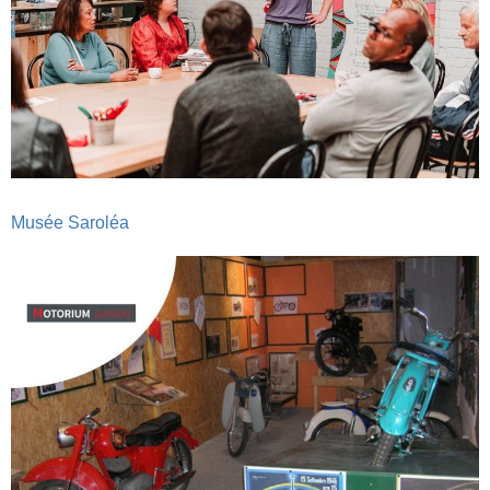
Musée Saroléa