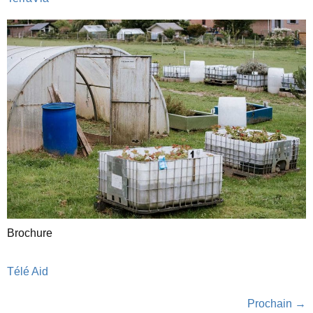
Brochure
Télé Aid
Prochain
→