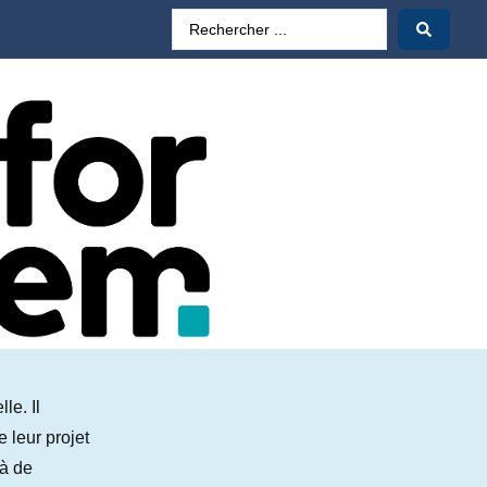
le. Il
 leur projet
 à de