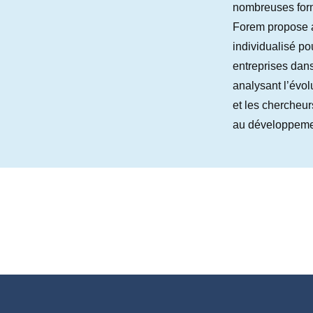
nombreuses form
Forem propose au
individualisé po
entreprises dans
analysant l’évol
et les chercheurs
au développemen