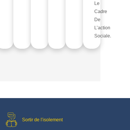
Le
Cadre
ciables
De
L’action
Sociale.
Sortir de l'isolement