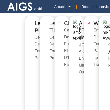
Accueil
Réseau de servic
Le
Le
CFEF
A
Work’I
Plope
Tilleul
l’Ecoutes
Centre
Entrepris
des
De
De
Centre
Centre
Jeunes
Formation
Formatio
De
De
Et
Par
Formation
Formation
Aide
D’Education
Le
Professionnelle
Professionnelle
En
Familiales
Travail
Milieu
Ouvert