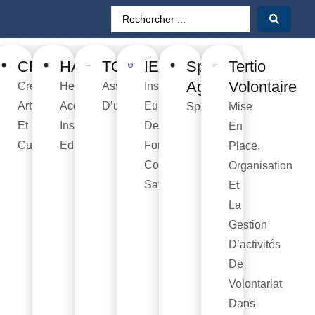
é
vice
CREAC
HAIE
TOGETHER
IEFC
Sport-
Tertio
ide
Age
Volontaire
Création,
Hesbaye
Association
Institut
iale
Art
Accueil
D’usagers
Européen
Sports
Mise
Et
Insertion
De
En
ticiables
Culture
Education
Formation
Place,
Continue
Organisation
Saturne
Et
La
times
Gestion
ge
D’activités
De
ice
Volontariat
de
Dans
ale