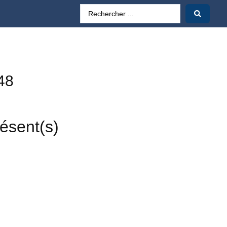
48
résent(s)