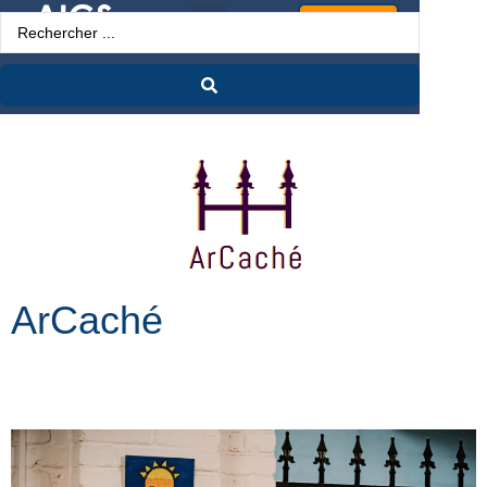
Espace Pro
ArCaché