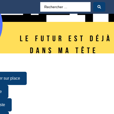
er sur place
e
ste