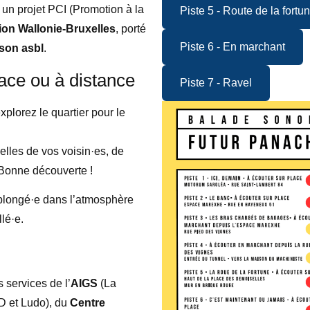
, un projet PCI (Promotion à la
Piste 5 - Route de la fortu
ion Wallonie-Bruxelles
, porté
Piste 6 - En marchant
son asbl
.
ace ou à distance
Piste 7 - Ravel
plorez le quartier pour le
elles de vos voisin·es, de
Bonne découverte !
 plongé·e dans l’atmosphère
lé·e.
 services de l’
AIGS
(La
 et Ludo), du
Centre