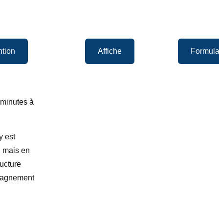
ntion
Affiche
Formulai
 minutes à
y est
 mais en
ructure
pagnement