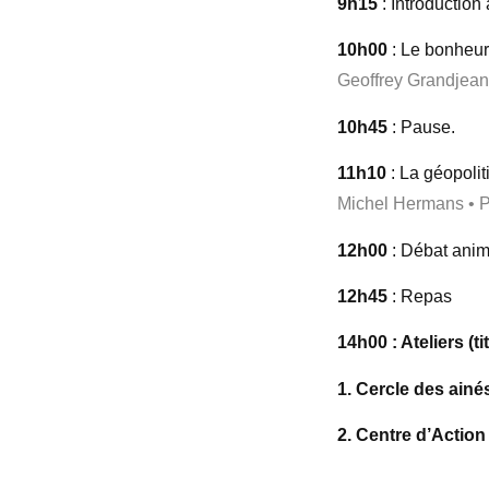
9h15
: Introduction
10h00
: Le bonheur
Geoffrey Grandjean 
10h45
: Pause.
11h10
: La géopoli
Michel Hermans • Po
12h00
: Débat animé
12h45
: Repas
14h00 : Ateliers (ti
1. Cercle des ainé
2. Centre d’Action