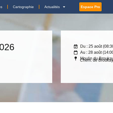
es
Cartographie
Actualités
Espace Pro
2026
Du : 25 août (08:3
Au : 28 août (14:0
Moulin du Brouka
Chem. de Broukay