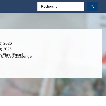
0) 2026
0) 2026
y, Eben Emael
 8, 4690 Bassenge