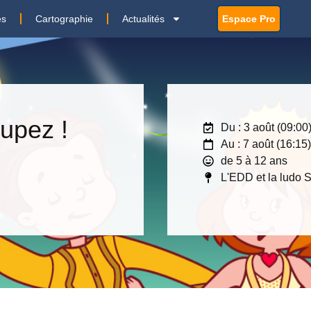
es
Cartographie
Actualités
Espace Pro
oupez !
Du : 3 août (09:00
Au : 7 août (16:15
de 5 à 12 ans
L'EDD et la ludo S