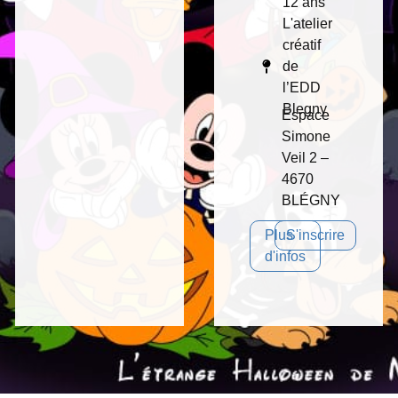
12 ans
L'atelier
créatif
de
l’EDD
Blegny
Espace
Simone
Veil 2 –
4670
BLÉGNY
Plus
S'inscrire
d'infos