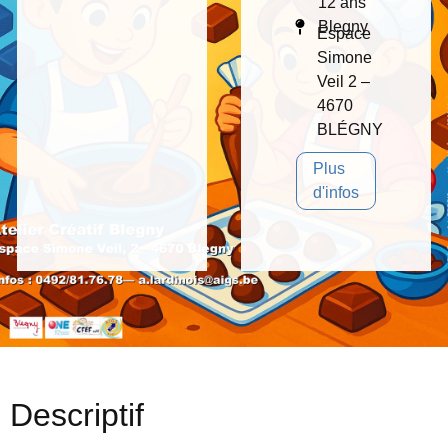
12 ans
Blegny
Espace
Simone
Veil 2 –
4670
BLÉGNY
Plus
d'infos
Descriptif