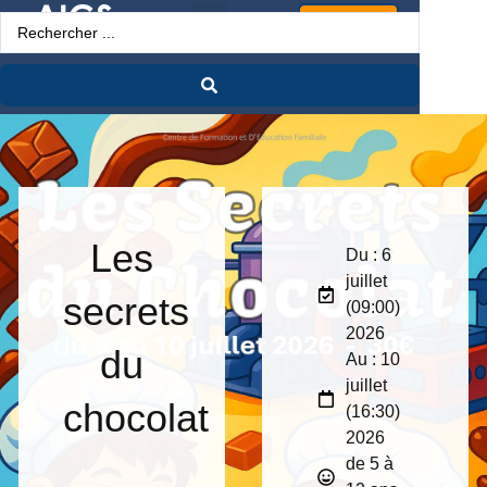
Espace Pro
Les
Du : 6
juillet
secrets
(09:00)
2026
du
Au : 10
juillet
chocolat
(16:30)
2026
de 5 à