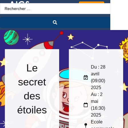
Espace Pro
Le
Du : 28
avril
secret
(09:00)
2025
des
Au : 2
mai
étoiles
(16:30)
2025
Ecole