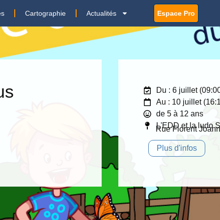
es
Cartographie
Actualités
Espace Pro
us
Du : 6 juillet (09:
Au : 10 juillet (16
de 5 à 12 ans
L'EDD et la ludo S
Rue Florent Joann
Plus d'infos