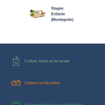
Stages
Enfants
(Montegnée)
Culture, loisirs et vie locale
Enfance et éducation
Autonomie dans la vie quotidienne