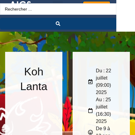
Espace Pro
Koh
Du : 22
juillet
Lanta
(09:00)
2025
Au : 25
juillet
(16:30)
2025
De 9 à