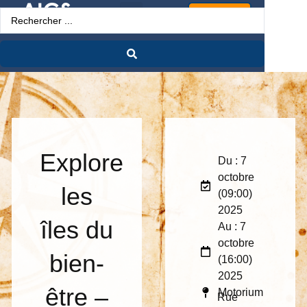
Espace Pro
Explore
Du : 7
octobre
les
(09:00)
2025
îles du
Au : 7
octobre
bien-
(16:00)
2025
être –
Motorium
Rue