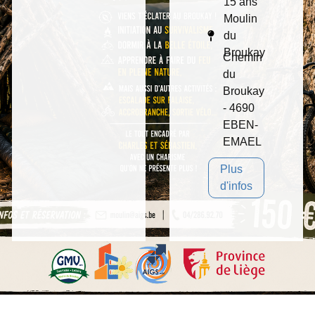
15 ans
Moulin
du
Broukay
Chemin
du
Broukay
- 4690
EBEN-
EMAEL
Plus
d'infos