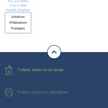
Rue aux Petites
Croix 6, 4920
Aywaille, Belgique
Initiatives
d'Habitations
Protégées
Culture, loisirs et vie locale
Publics à besoins spécifiques