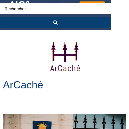
Espace Pro
ArCaché