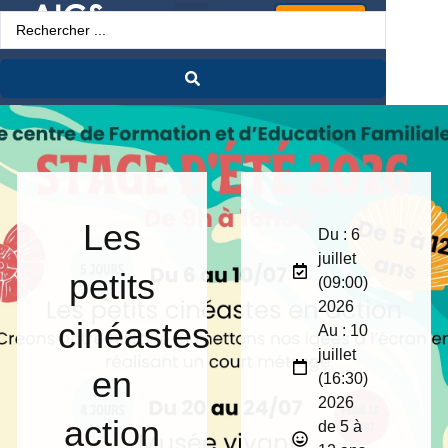
Espace Pro
Les
Du : 6
juillet
petits
(09:00)
2026
cinéastes
Au : 10
juillet
en
(16:30)
2026
action
de 5 à