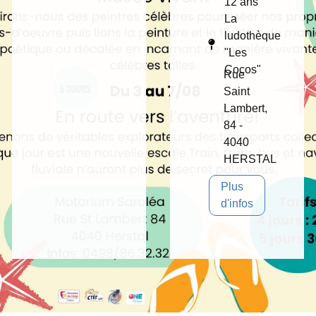
12 ans
La
ludothèque
"Les
Cocos"
Rue
Saint
Lambert,
84 -
4040
HERSTAL
Plus
d'infos